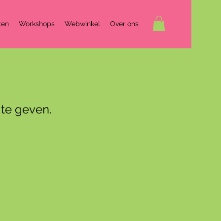
ten
Workshops
Webwinkel
Over ons
te geven.