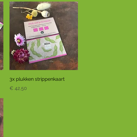
Snel overzicht
3x plukken strippenkaart
Prijs
€ 42,50